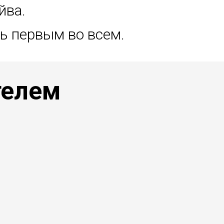
йва.
ь первым во всем.
телем