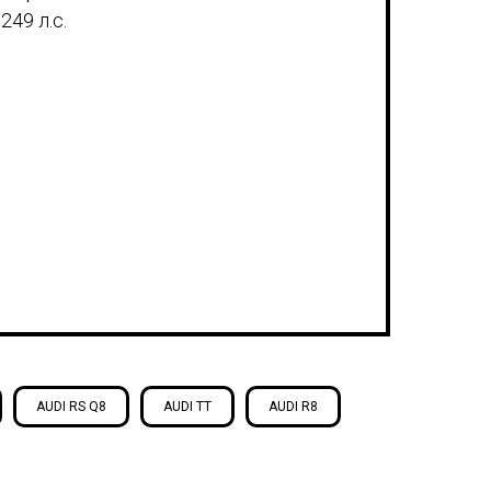
49 л.с.
AUDI RS Q8
AUDI TT
AUDI R8