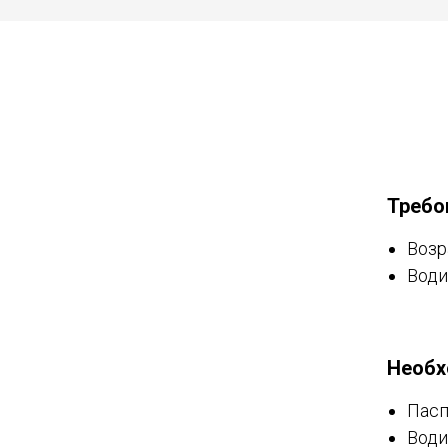
Требо
Возр
Води
Необх
Пасп
Води