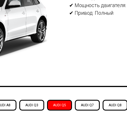
✔ Мощность двигателя: 2
✔ Привод: Полный
UDI A8
AUDI Q3
AUDI Q5
AUDI Q7
AUDI Q8