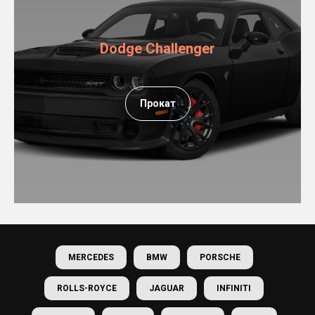
Dodge Challenger
Прокат
MERCEDES
BMW
PORSCHE
ROLLS-ROYCE
JAGUAR
INFINITI