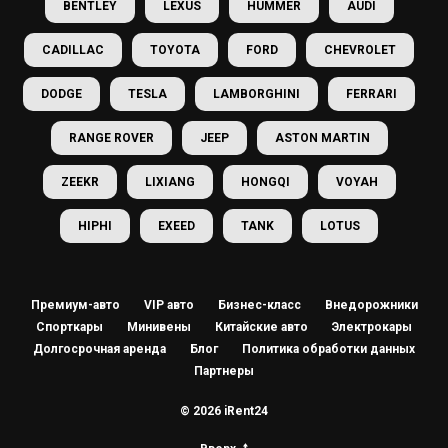
BENTLEY
LEXUS
HUMMER
AUDI
CADILLAC
TOYOTA
FORD
CHEVROLET
DODGE
TESLA
LAMBORGHINI
FERRARI
RANGE ROVER
JEEP
ASTON MARTIN
ZEEKR
LIXIANG
HONGQI
VOYAH
HIPHI
EXEED
TANK
LOTUS
Премиум-авто
VIP авто
Бизнес-класс
Внедорожники
Спорткары
Минивены
Китайские авто
Электрокары
Долгосрочная аренда
Блог
Политика обработки данных
Партнеры
© 2026 iRent24