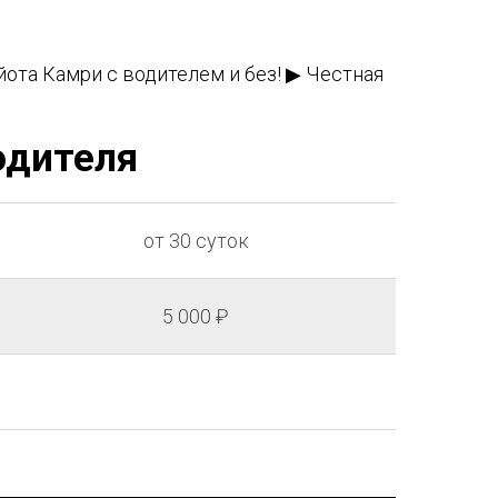
йота Камри с водителем и без! ▶ Честная
одителя
от 30 суток
5 000 ₽