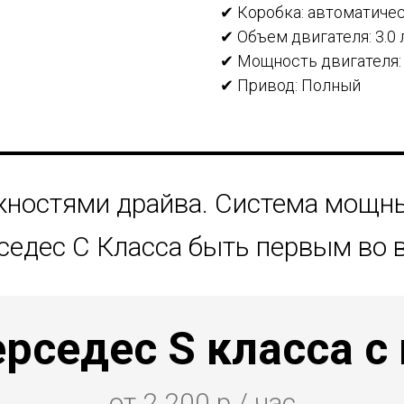
✔ Коробка: автоматиче
✔ Объем двигателя: 3.0 
✔ Мощность двигателя: 2
✔ Привод: Полный
ностями драйва. Система мощны
едес C Класса быть первым во 
рседес S класса с
от 2 200 р./ час