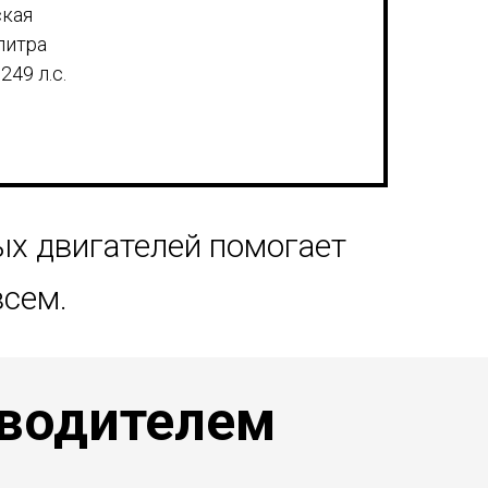
ская
литра
49 л.с.
х двигателей помогает
всем.
 водителем