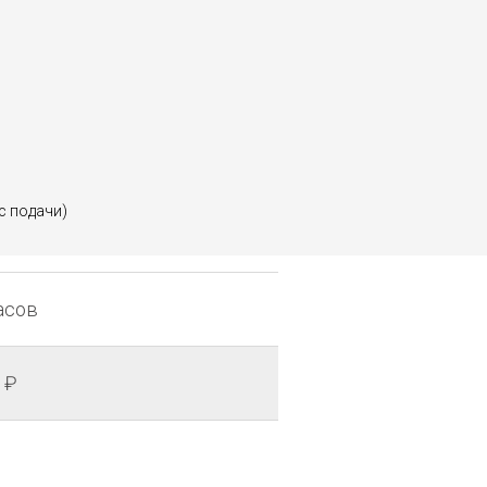
с подачи)
асов
 ₽