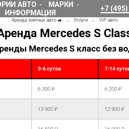
ОРИИ АВТО
МАРКИ
+7 (495)
ИНФОРМАЦИЯ
Аренда элитных авто 🚙
Услуги
VIP авто
→
→
Аренда Mercedes S Clas
ренды Mercedes S класс без в
3-6 суток
7-14 суто
6 300 ₽
6 200 ₽
13 900 ₽
12 900 ₽