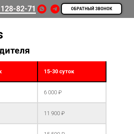
 128-82-71
ОБРАТНЫЙ ЗВОНОК
s
одителя
к
15-30 суток
6 000 ₽
11 900 ₽