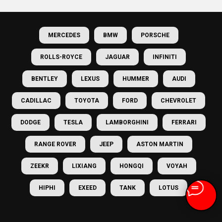
MERCEDES
BMW
PORSCHE
ROLLS-ROYCE
JAGUAR
INFINITI
BENTLEY
LEXUS
HUMMER
AUDI
CADILLAC
TOYOTA
FORD
CHEVROLET
DODGE
TESLA
LAMBORGHINI
FERRARI
RANGE ROVER
JEEP
ASTON MARTIN
ZEEKR
LIXIANG
HONGQI
VOYAH
HIPHI
EXEED
TANK
LOTUS