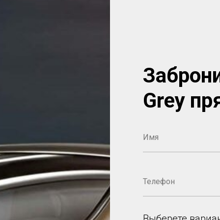
Заброни
Grey пр
Выберете вариа