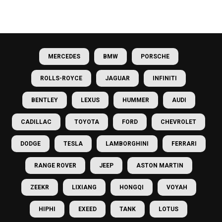
MERCEDES
BMW
PORSCHE
ROLLS-ROYCE
JAGUAR
INFINITI
BENTLEY
LEXUS
HUMMER
AUDI
CADILLAC
TOYOTA
FORD
CHEVROLET
DODGE
TESLA
LAMBORGHINI
FERRARI
RANGE ROVER
JEEP
ASTON MARTIN
ZEEKR
LIXIANG
HONGQI
VOYAH
HIPHI
EXEED
TANK
LOTUS